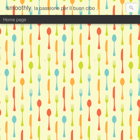
smoothly
la passione per il buon cibo .
Home page