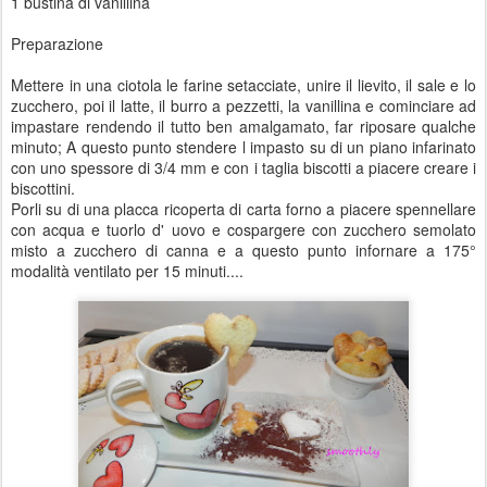
1 bustina di vanillina
Preparazione
Mettere in una ciotola le farine setacciate, unire il lievito, il sale e lo
zucchero, poi il latte, il burro a pezzetti, la vanillina e cominciare ad
impastare rendendo il tutto ben amalgamato, far riposare qualche
minuto; A questo punto stendere l impasto su di un piano infarinato
con uno spessore di 3/4 mm e con i taglia biscotti a piacere creare i
biscottini.
Porli su di una placca ricoperta di carta forno a piacere spennellare
con acqua e tuorlo d' uovo e cospargere con zucchero semolato
misto a zucchero di canna e a questo punto infornare a 175°
modalità ventilato per 15 minuti....