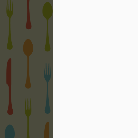
F
tr
re
F
Gi
mi
bu
ch