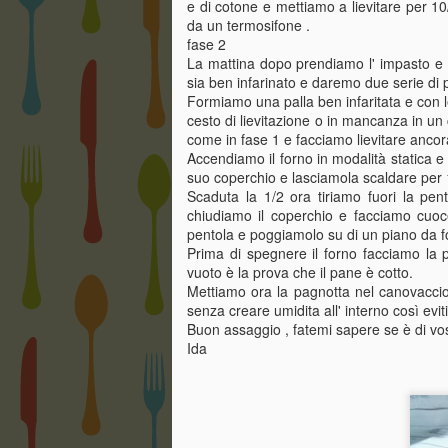
e di cotone e mettiamo a lievitare per 10/
da un termosifone .
fase 2
La mattina dopo prendiamo l' impasto e l
sia ben infarinato e daremo due serie di p
Formiamo una palla ben infaritata e con le
cesto di lievitazione o in mancanza in u
japanese cheescake
MAR
come in fase 1 e facciamo lievitare anco
13
by Ida di smoothly
Accendiamo il forno in modalità statica e
suo coperchio e lasciamola scaldare per 
Questa torta mi incuriosiva da
Scaduta la 1/2 ora tiriamo fuori la pe
tempo , la sensazione di
chiudiamo il coperchio e facciamo cuoc
leggerezza e il suo essere sempre
pentola e poggiamolo su di un piano da f
più popolare sui social mi ha
Prima di spegnere il forno facciamo la
spinto a provarla e devo dire che
vuoto è la prova che il pane è cotto.
ha vinto! Mi ha conquistato , ora
Mettiamo ora la pagnotta nel canovaccio 
provatela voi e raccontatemi che
J
senza creare umidita all' interno così evit
sensazioni vi ha dato!!!
Buon assaggio , fatemi sapere se è di vos
Ida
sc
ri