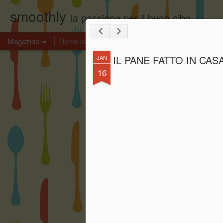
smoothly
la passione per il buon cibo .
Magazine
Home page
IL PANE FATTO IN CA
JAN
16