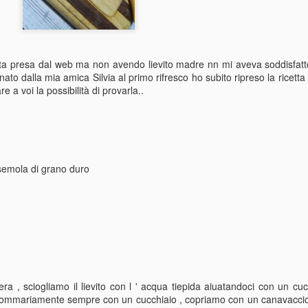
etta presa dal web ma non avendo lievito madre nn mi aveva soddisfatt
o dalla mia amica Silvia al primo rifresco ho subito ripreso la ricetta
e a voi la possibilità di provarla..
 semola di grano duro
a , sciogliamo il lievito con l ' acqua tiepida aiuatandoci con un cuc
 sommariamente sempre con un cucchiaio , copriamo con un canavaccio