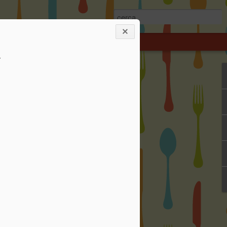
Y
 di
a