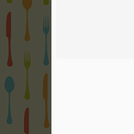
M
un
M
pe