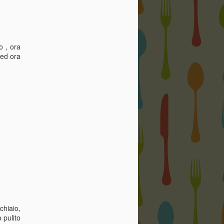
o , ora
 ed ora
chiaio,
 pulito