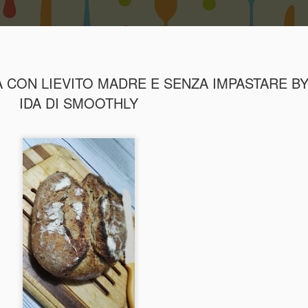
SA CON LIEVITO MADRE E SENZA IMPASTARE B
IDA DI SMOOTHLY
CHIFFON CAKE AL CACAO by
MAR
17
Ida di Smoothly
Lo Chiffon, un dolce che trovo strepitoso anche nella sua variante
vaniglia, duttile e versatile , ottimo per le torte americane in pasta
zucchero per la sua altezza oltre 10 cm e la sua peculiarità , rest
morbidissimo ed umido senza essere bagnato , che vogliamo di
più? io ho prepararato quella al cioccolato e di seguito vi scrivo la
ricetta per farla provare anche a voi.