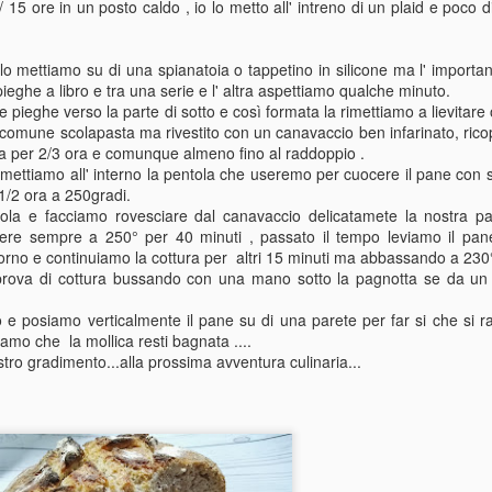
 15 ore in un posto caldo , io lo metto all' intreno di un plaid e poco d
o mettiamo su di una spianatoia o tappetino in silicone ma l' importa
ieghe a libro e tra una serie e l' altra aspettiamo qualche minuto.
 pieghe verso la parte di sotto e così formata la rimettiamo a lievitare 
n comune scolapasta ma rivestito con un canavaccio ben infarinato, ric
IL PANE FATTO IN
IL MIGLIACCIO DI
JAN
JAN
ra per 2/3 ora e comunque almeno fino al raddoppio .
16
12
CASA CON LIEVITO
CARNEVALE BY IDA
 mettiamo all' interno la pentola che useremo per cuocere il pane con s
MADRE E SENZA
DI SMOOTHLY
1/2 ora a 250gradi.
ntola e facciamo rovesciare dal canavaccio delicatamete la nostra p
IMPASTARE BY IDA
E' un dolce di carnevale che
ere sempre a 250° per 40 minuti , passato il tempo leviamo il pan
DI SMOOTHLY
sicuramete si fa a Napoli per cui a
orno e continuiamo la cottura per altri 15 minuti ma abbassando a 230
casa mia , ma io lo trovo buono
In realtà l avevo già provata
 prova di cottura bussando con una mano sotto la pagnotta se da u
sempre, infatti avevo del semolino
questa ricetta presa dal web ma
da usare e così mi è venuta voglia
non avendo lievito madre nn mi
e posiamo verticalmente il pane su di una parete per far si che si ra
di farlo e vediamo se faccio venire
CIAMBELLA ALLA RICOTTA BY IDA DI SMOOTHLY
AN
aveva soddisfatto , ora che invece
iamo che la mollica resti bagnata ....
voglia anche a voi...
9
mi è stato generosamente donato
LA CIAMBELLA ALLA RICOTTA una torta senza troppi grassi
tro gradimento...alla prossima avventura culinaria...
dalla mia amica Silvia al primo
dopo le feste è l' ideale e questa ciabella a base di ricotta a vostra
rifresco ho subito ripreso la ricetta
elta di bufala o di mucca o altro fa proprio al caso nostro, ecco la
ed ora si che la trovo fantastia e
cetta qui di seguito:
posso anche dare a voi la
possibilità di provarla..